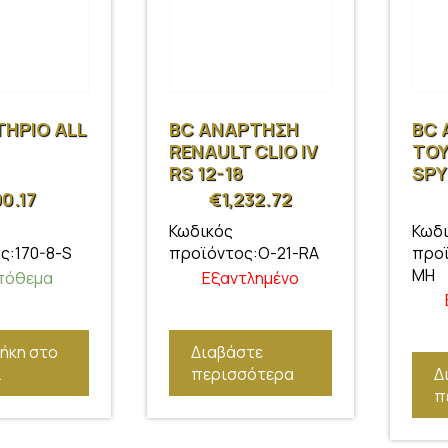
ΤΗΡΙΟ ALL
BC ΑΝΑΡΤΗΣΗ
BC 
RENAULT CLIO IV
TOY
RS 12-18
SPY
90.17
€
1,232.72
Κωδικός
Κωδ
ς:170-8-S
προϊόντος:O-21-RA
προϊ
MH
πόθεμα
Εξαντλημένο
ήκη στο
Διαβάστε
ι
περισσότερα
Δ
π