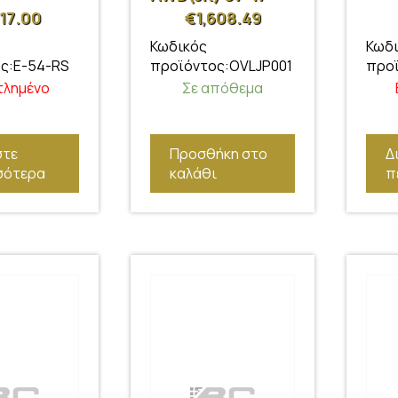
117.00
€
1,608.49
Κωδικός
Κωδ
ς:E-54-RS
προϊόντος:OVLJP001
προϊ
τλημένο
Σε απόθεμα
στε
Προσθήκη στο
Δ
σότερα
καλάθι
π