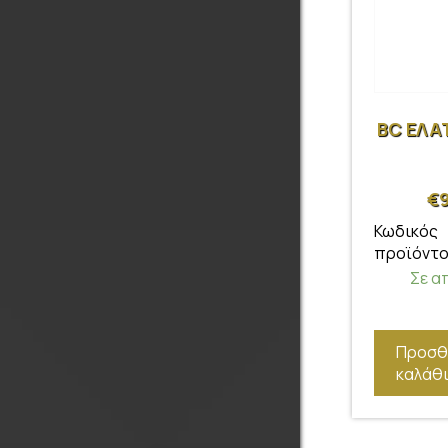
BC ΕΛΑ
€
Κωδικός
προϊόντο
Σε α
Προσθ
καλάθ