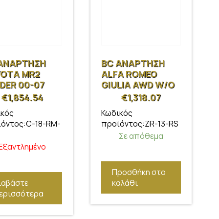
ΑΝΑΡΤΗΣΗ
BC ΑΝΑΡΤΗΣΗ
OTA MR2
ALFA ROMEO
DER 00-07
GIULIA AWD W/O
DDC 15-21
€
1,854.54
€
1,318.07
ικός
Κωδικός
όντος:C-18-RM-
προϊόντος:ZR-13-RS
Σε απόθεμα
Εξαντλημένο
Προσθήκη στο
ιαβάστε
καλάθι
ερισσότερα