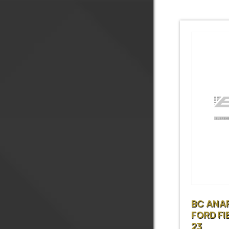
BC ΑΝΑ
FORD FI
23