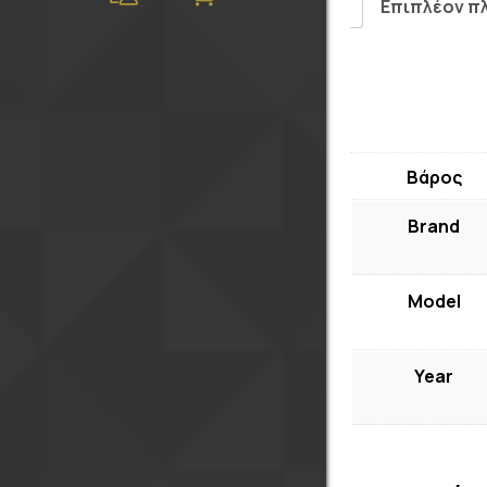
Επιπλέον π
Βάρος
Brand
Model
Year