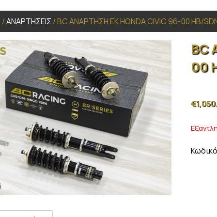
α
/
ΑΝΑΡΤΗΣΕΙΣ
/ BC ΑΝΑΡΤΗΣΗ EK HONDA CIVIC 96-00 HB/SD
BC 
00 
€
1,050
Εξαντλ
Κωδικό