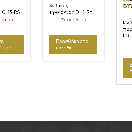
ST
Κωδικός
99
:C-13-RS
προϊόντος:D-11-RA
λημένο
Σε απόθεμα
Κωδ
προ
DR
τε
Προσθήκη στο
ότερα
καλάθι