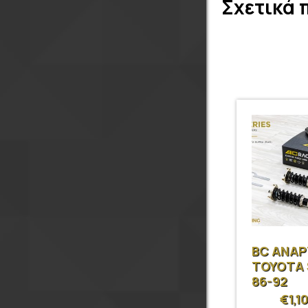
Σχετικά 
BC ΑΝΑ
TOYOTA
86-92
€
1,1