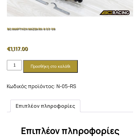
BC ΑΝΑΡΤΗΣΗ MAZDA RX-8 03-08
€
1,117.00
BC
Προσθήκη στο καλάθι
ΑΝΑΡΤΗΣΗ
MAZDA
RX-
Κωδικός προϊόντος:
N-05-RS
8
03-
08
Επιπλέον πληροφορίες
ποσότητα
Επιπλέον πληροφορίες