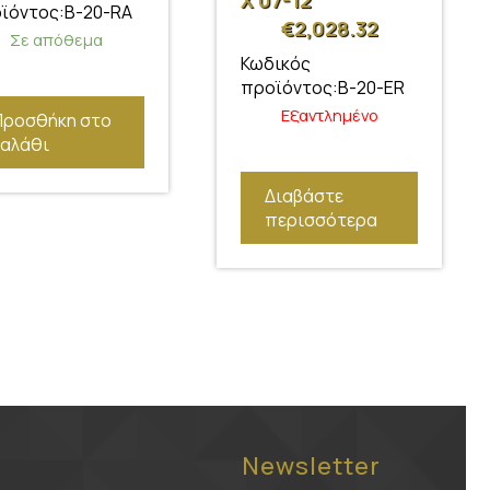
X 07-12
ϊόντος:B-20-RA
€
2,028.32
Σε απόθεμα
Κωδικός
προϊόντος:B-20-ER
Εξαντλημένο
Προσθήκη στο
καλάθι
Διαβάστε
περισσότερα
Newsletter