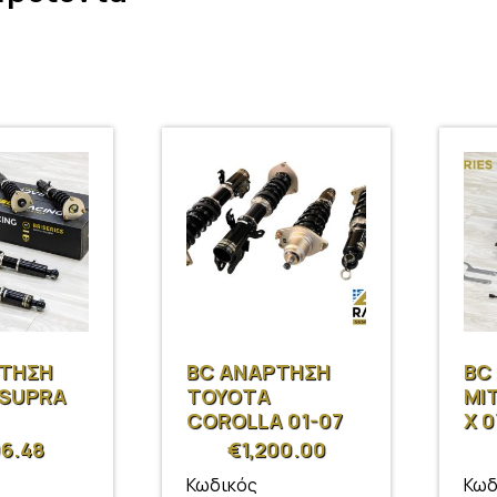
ΡΤΗΣΗ
BC ΑΝΑΡΤΗΣΗ
BC
 SUPRA
TOYOTA
MI
COROLLA 01-07
X 0
06.48
€
1,200.00
Κωδικός
Κωδ