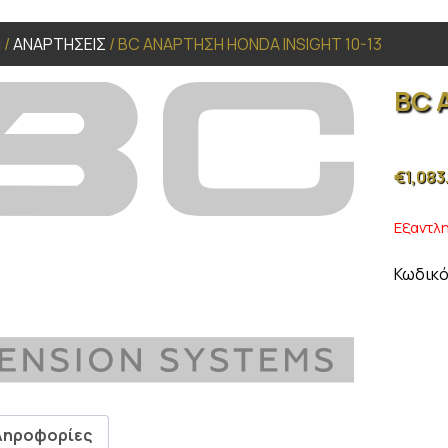
α
/
ΑΝΑΡΤΗΣΕΙΣ
/ BC ΑΝΑΡΤΗΣΗ HONDA INSIGHT 10-13
BC 
€
1,083
Εξαντλ
Κωδικό
ληροφορίες