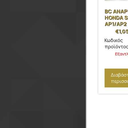
BC ΑΝΑ
HONDA S
AP1/AP2
€
1,0
Κωδικός
προϊόντος
Εξαντ
Διαβάσ
περισσ