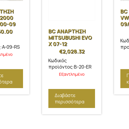
ΡΤΗΣΗ
BC
2000
VW
 00-09
09
AW
BC ΑΝΑΡΤΗΣΗ
50.00
SK
MITSUBUSHI EVO
Κωδ
V 0
X 07-12
:A-09-RS
προ
LEO
€
2,028.32
λημένο
Κωδικός
προϊόντος:B-20-ER
Εξαντλημένο
τε
ότερα
Διαβάστε
περισσότερα