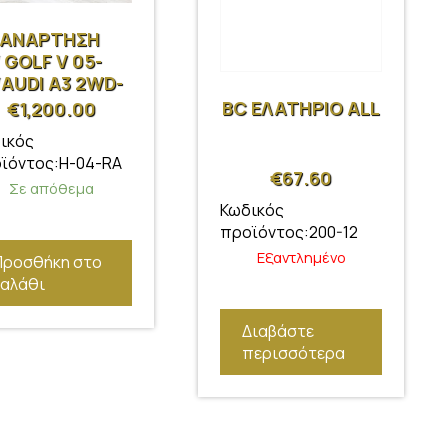
 ΑΝΑΡΤΗΣΗ
 GOLF V 05-
/AUDI A3 2WD-
D 03-12/
BC ΕΛΑΤΗΡΙΟ ALL
€
1,200.00
ODA OCTAVIA
ικός
4-13/SEAT
ϊόντος:H-04-RA
N 05-12
€
67.60
Σε απόθεμα
Κωδικός
προϊόντος:200-12
Εξαντλημένο
Προσθήκη στο
καλάθι
Διαβάστε
περισσότερα