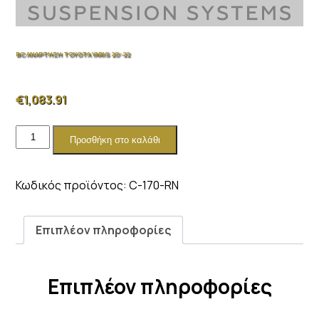
BC ΑΝΑΡΤΗΣΗ TOYOTA YARIS 20-22
€
1,083.91
BC
Προσθήκη στο καλάθι
ΑΝΑΡΤΗΣΗ
TOYOTA
YARIS
Κωδικός προϊόντος:
C-170-RN
20-
22
ποσότητα
Επιπλέον πληροφορίες
Επιπλέον πληροφορίες