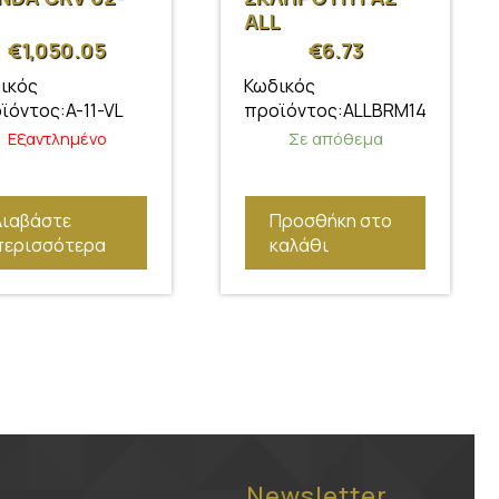
ALL
€
1,050.05
€
6.73
ικός
Κωδικός
ϊόντος:A-11-VL
προϊόντος:ALLBRM14
Εξαντλημένο
Σε απόθεμα
Διαβάστε
Προσθήκη στο
περισσότερα
καλάθι
Newsletter