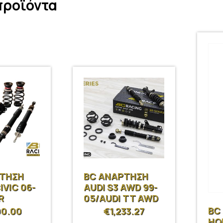
προϊόντα
ΡΤΗΣΗ
BC ΑΝΑΡΤΗΣΗ
VIC 06-
AUDI S3 AWD 99-
R
05/AUDI TT AWD
99-06
BC
00.00
€
1,233.27
HO