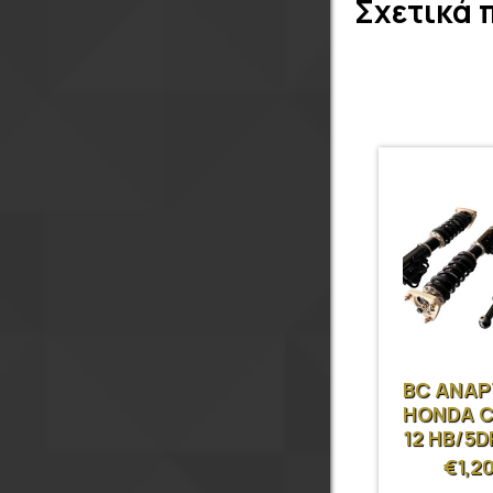
Σχετικά 
BC ΑΝΑ
HONDA CI
12 HB/5D
€
1,2