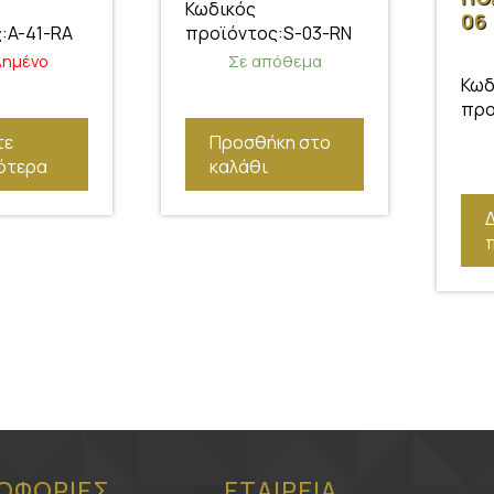
Κωδικός
06
:A-41-RA
προϊόντος:S-03-RN
λημένο
Σε απόθεμα
Κωδ
προ
τε
Προσθήκη στο
ότερα
καλάθι
ΟΦΟΡΙΕΣ
ΕΤΑΙΡΕΙΑ