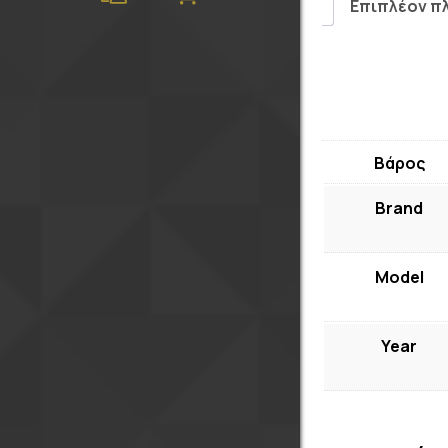
Επιπλέον π
Βάρος
Brand
Model
Year