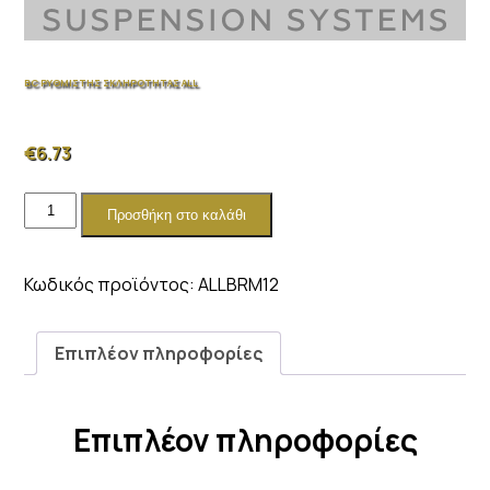
BC ΡΥΘΜΙΣΤΗΣ ΣΚΛΗΡΟΤΗΤΑΣ ALL
€
6.73
BC
Προσθήκη στο καλάθι
ΡΥΘΜΙΣΤΗΣ
ΣΚΛΗΡΟΤΗΤΑΣ
ALL
Κωδικός προϊόντος:
ALLBRM12
ποσότητα
Επιπλέον πληροφορίες
Επιπλέον πληροφορίες