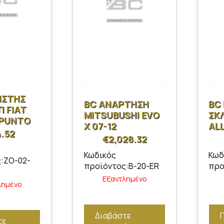
ΙΣΤΗΣ
BC ΑΝΑΡΤΗΣΗ
BC
Π FIAT
MITSUBUSHI EVO
ΣΚ
 PUNTO
X 07-12
AL
EL C
.52
€
2,028.32
Κωδικός
Κωδ
:ZO-02-
προϊόντος:B-20-ER
προ
Εξαντλημένο
λημένο
Διαβάστε
τε