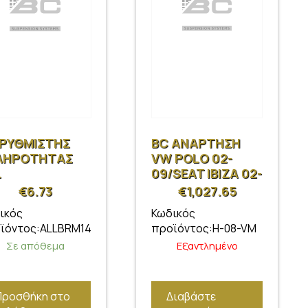
 ΡΥΘΜΙΣΤΗΣ
BC ΑΝΑΡΤΗΣΗ
ΛΗΡΟΤΗΤΑΣ
VW POLO 02-
L
09/SEAT IBIZA 02-
07/SKODA FABIA
€
6.73
€
1,027.65
02-07
ικός
Κωδικός
ϊόντος:ALLBRM14
προϊόντος:H-08-VM
Σε απόθεμα
Εξαντλημένο
Προσθήκη στο
Διαβάστε