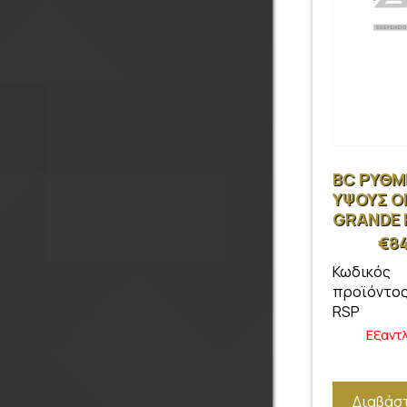
BC ΡΥΘΜ
ΥΨΟΥΣ Ο
GRANDE
05-18 OP
€
84
Κωδικός
προϊόντος
RSP
Εξαντ
Διαβάσ