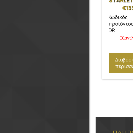
STARLET 
99
€
13
Κωδικός
προϊόντος
DR
Εξαντ
Διαβάσ
περισσ