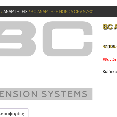
α
/
ΑΝΑΡΤΗΣΕΙΣ
/ BC ΑΝΑΡΤΗΣΗ HONDA CRV 97-01
BC 
€
1,106
Εξαντλ
Κωδικό
ληροφορίες