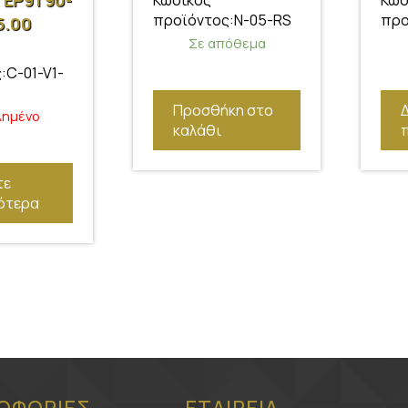
EP91 90-
Κωδικός
Κωδ
προϊόντος:N-05-RS
προ
5.00
Σε απόθεμα
:C-01-V1-
Προσθήκη στο
λημένο
καλάθι
τε
ότερα