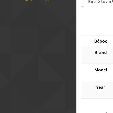
Επιπλέον π
Βάρος
Brand
Model
Year