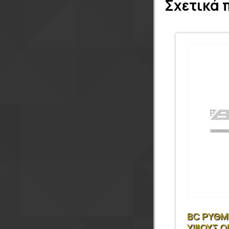
Σχετικά 
BC ΡΥΘΜ
ΥΨΟΥΣ Ο