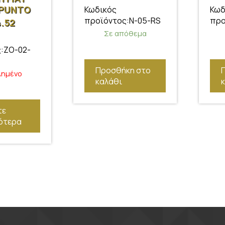
 PUNTO
Κωδικός
Κωδ
EL C
προϊόντος:N-05-RS
προ
.52
Σε απόθεμα
:ZO-02-
Προσθήκη στο
λημένο
καλάθι
τε
ότερα