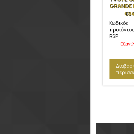
GRANDE
05-18 OP
€
84
Κωδικός
προϊόντος
RSP
Εξαντ
Διαβάσ
περισσ