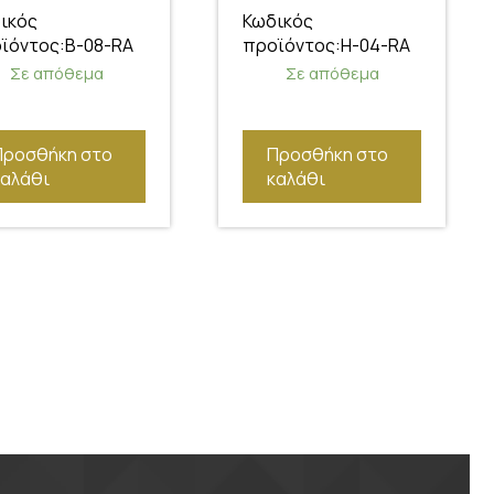
SKODA OCTAVIA
ικός
Κωδικός
V 04-13/SEAT
ϊόντος:B-08-RA
προϊόντος:H-04-RA
LEON 05-12
Σε απόθεμα
Σε απόθεμα
Προσθήκη στο
Προσθήκη στο
καλάθι
καλάθι