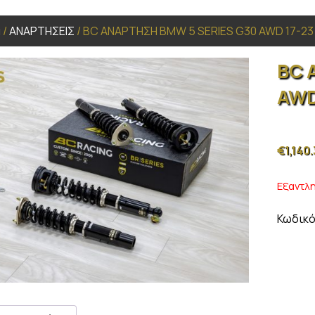
α
/
ΑΝΑΡΤΗΣΕΙΣ
/ BC ΑΝΑΡΤΗΣΗ BMW 5 SERIES G30 AWD 17-23
BC 
AWD
€
1,140
Εξαντλ
Κωδικό