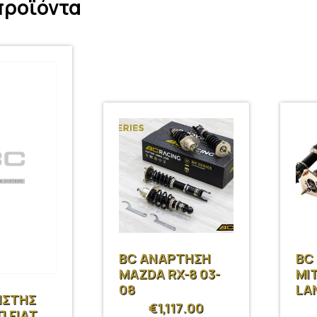
προϊόντα
BC ΑΝΑΡΤΗΣΗ
BC
MAZDA RX-8 03-
MI
08
LA
ΙΣΤΗΣ
VII
€
1,117.00
Π FIAT