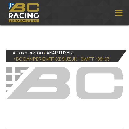
Αρχική σελίδα
/
ΑΝΑΡΤΗΣΕΙΣ
/ BC DAMPER ΕΜΠΡΟΣ SUZUKI^SWIFT^88-03