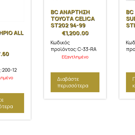
BC ΑΝΑΡΤΗΣΗ
BC
ΤΟΥΟΤΑ CELICA
SU
ST202 94-99
STI
ΗΡΙΟ ALL
€
1,200.00
Κωδικός
Κωδ
προϊόντος:C-33-RA
προ
.60
Εξαντλημένο
:200-12
λημένο
Διαβάστε
περισσότερα
τε
ότερα