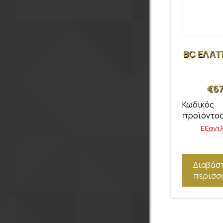
BC ΕΛΑΤ
€
67
Κωδικός
προϊόντος
Εξαντ
Διαβάσ
περισσ