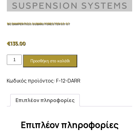
BC DAMPER ΠΙΣΩ SUBARU FORESTER 03-07
€
135.00
BC
Προσθήκη στο καλάθι
DAMPER
ΠΙΣΩ
SUBARU
Κωδικός προϊόντος:
F-12-DARR
FORESTER
03-
07
Επιπλέον πληροφορίες
ποσότητα
Επιπλέον πληροφορίες