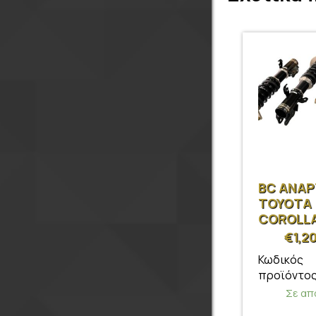
BC ΑΝΑ
TOYOTA
COROLLA
€
1,2
Κωδικός
προϊόντος
Σε απ