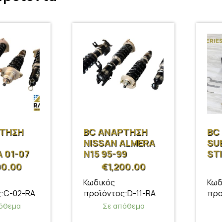
ΡΤΗΣΗ
BC ΑΝΑΡΤΗΣΗ
BC
NISSAN ALMERA
SU
 01-07
N15 95-99
STI
00.00
€
1,200.00
Κωδικός
Κωδ
:C-02-RA
προϊόντος:D-11-RA
προ
όθεμα
Σε απόθεμα