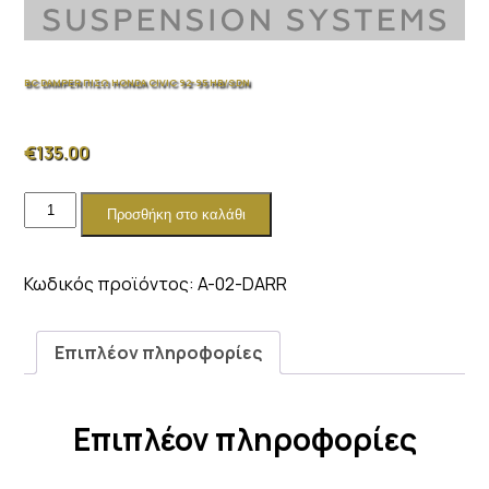
BC DAMPER ΠΙΣΩ HONDA CIVIC 92-95 HB/SDN
€
135.00
BC
Προσθήκη στο καλάθι
DAMPER
ΠΙΣΩ
HONDA
Κωδικός προϊόντος:
A-02-DARR
CIVIC
92-
95
Επιπλέον πληροφορίες
HB/SDN
ποσότητα
Επιπλέον πληροφορίες