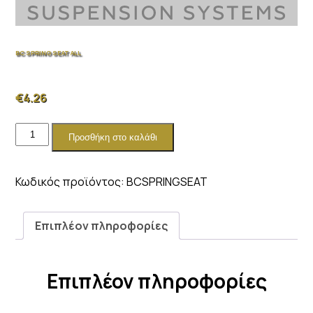
BC SPRING SEAT ALL
€
4.26
BC
Προσθήκη στο καλάθι
SPRING
SEAT
ALL
Κωδικός προϊόντος:
BCSPRINGSEAT
ποσότητα
Επιπλέον πληροφορίες
Επιπλέον πληροφορίες