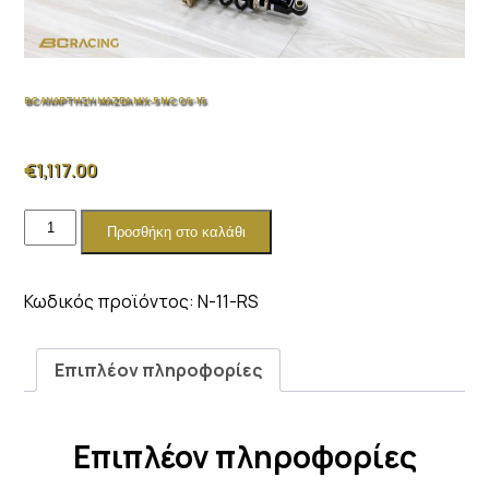
BC ΑΝΑΡΤΗΣΗ MAZDA MX-5 NC 06-15
€
1,117.00
BC
Προσθήκη στο καλάθι
ΑΝΑΡΤΗΣΗ
MAZDA
MX-
Κωδικός προϊόντος:
N-11-RS
5
NC
06-
Επιπλέον πληροφορίες
15
ποσότητα
Επιπλέον πληροφορίες