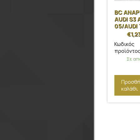
BC ΑΝΑ
AUDI S3 
05/AUDI
99-06
€
1,2
Κωδικός
προϊόντος
Σε απ
Προσθή
καλάθι