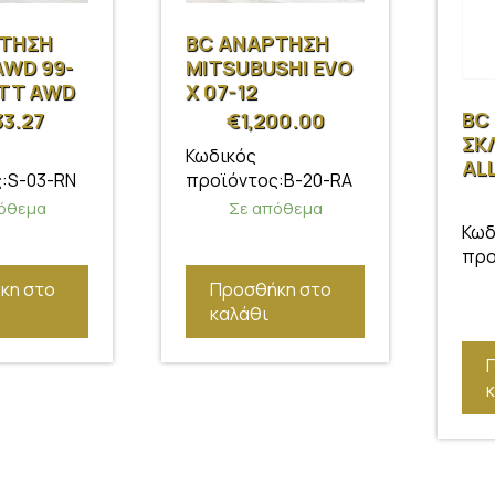
ΡΤΗΣΗ
BC ΑΝΑΡΤΗΣΗ
AWD 99-
MITSUBUSHI EVO
 TT AWD
X 07-12
BC
33.27
€
1,200.00
ΣΚ
Κωδικός
AL
:S-03-RN
προϊόντος:B-20-RA
όθεμα
Σε απόθεμα
Κωδ
προ
κη στο
Προσθήκη στο
καλάθι