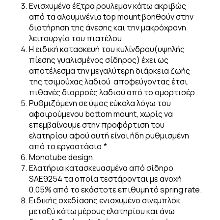
Ενισχυμένα έξτρα ρουλεμαν κάτω ακριβώς
από τα αλουμινένια top mount βοηθούν στην
διατήρηση της άνεσης και την μακρόχρονη
λειτουργία του πιατέλου.
Η ειδική κατασκευή του κυλίνδρου(υψηλής
πίεσης γυαλισμένος σίδηρος) έχει ως
αποτέλεσμα την μεγαλύτερη διάρκεια ζωής
της τσιμούχας λαδιού αποφεύγοντας έτσι
πιθανές διαρροές λαδιού από το αμορτισέρ.
Ρυθμιζόμενη σε ύψος εύκολα λόγω του
αφαιρούμενου bottom mount, χωρίς να
επεμβαίνουμε στην προφόρτιση του
ελατηρίου,αφού αυτή είναι ήδη ρυθμισμένη
από το εργοστάσιο.*
Monotube design.
Ελατήρια κατασκευασμένα από σίδηρο
SAE9254 τα οποία τεστάρονται με ανοχή
0,05% από το εκάστοτε επιθυμητό spring rate.
Ειδικής σχεδίασης ενισχυμένο σινεμπλόκ,
μεταξύ κάτω μέρους ελατηρίου και άνω