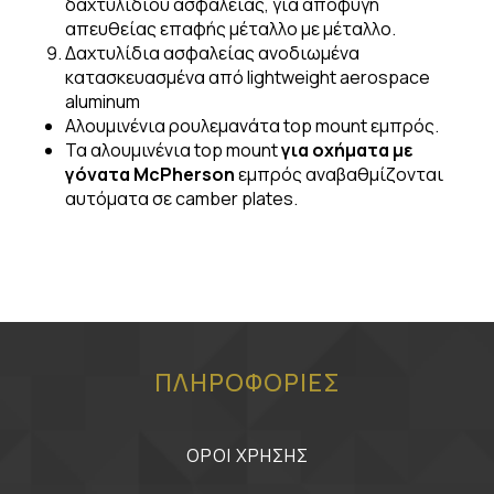
δαχτυλιδιού ασφαλείας, για αποφυγή
απευθείας επαφής μέταλλο με μέταλλο.
Δαχτυλίδια ασφαλείας ανοδιωμένα
κατασκευασμένα από lightweight aerospace
aluminum
Αλουμινένια ρουλεμανάτα top mount εμπρός.
Τα αλουμινένια top mount
για οχήματα με
γόνατα
McPherson
εμπρός αναβαθμίζονται
αυτόματα σε camber plates.
ΠΛΗΡΟΦΟΡΙΕΣ
ΟΡΟΙ ΧΡΗΣΗΣ