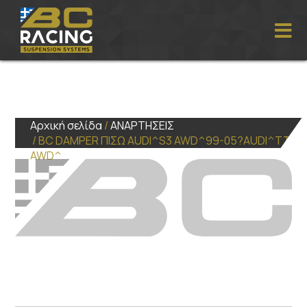
Αρχική σελίδα
/
ΑΝΑΡΤΗΣΕΙΣ
/ BC DAMPER ΠΙΣΩ AUDI^S3 AWD^99-05?AUDI^TT
AWD^