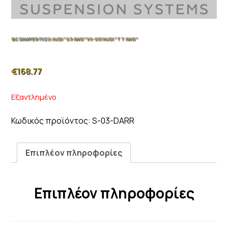
BC DAMPER ΠΙΣΩ AUDI^S3 AWD^99-05?AUDI^TT AWD^
€
168.77
Εξαντλημένο
Κωδικός προϊόντος:
S-03-DARR
Επιπλέον πληροφορίες
Επιπλέον πληροφορίες