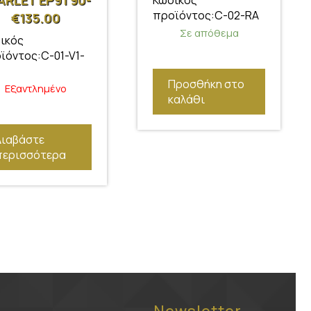
ARLET EP91 90-
Κωδικός
προϊόντος:C-02-RA
€
135.00
Σε απόθεμα
ικός
ϊόντος:C-01-V1-
Προσθήκη στο
Εξαντλημένο
καλάθι
Διαβάστε
περισσότερα