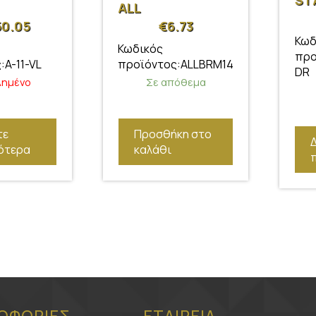
ST
ALL
99
50.05
€
6.73
Κωδ
Κωδικός
προ
:A-11-VL
προϊόντος:ALLBRM14
DR
λημένο
Σε απόθεμα
τε
Προσθήκη στο
ότερα
καλάθι