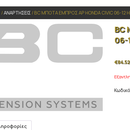
α
/
ΑΝΑΡΤΗΣΕΙΣ
/ BC ΜΠΟΤΑ ΕΜΠΡΟΣ ΑΡ HONDA CIVIC 06-12 
BC 
06-
€
84.52
Εξαντλ
Κωδικό
ληροφορίες